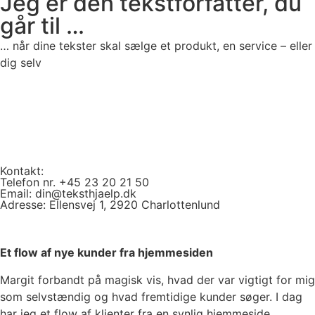
Jeg er den tekstforfatter, du
går til …
… når dine tekster skal sælge et produkt, en service – eller
dig selv
Kontakt:
Telefon nr.
+45 23 20 21 50
Email:
din@teksthjaelp.dk
Adresse: Ellensvej 1, 2920 Charlottenlund
Et flow af nye kunder fra hjemmesiden
Margit forbandt på magisk vis, hvad der var vigtigt for mig
som selvstændig og hvad fremtidige kunder søger. I dag
har jeg et flow af klienter fra en synlig hjemmeside.