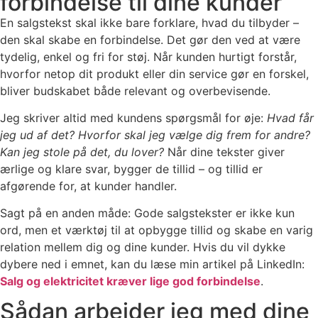
forbindelse til dine kunder
En salgstekst skal ikke bare forklare, hvad du tilbyder –
den skal skabe en forbindelse. Det gør den ved at være
tydelig, enkel og fri for støj. Når kunden hurtigt forstår,
hvorfor netop dit produkt eller din service gør en forskel,
bliver budskabet både relevant og overbevisende.
Jeg skriver altid med kundens spørgsmål for øje:
Hvad får
jeg ud af det? Hvorfor skal jeg vælge dig frem for andre?
Kan jeg stole på det, du lover?
Når dine tekster giver
ærlige og klare svar, bygger de tillid – og tillid er
afgørende for, at kunder handler.
Sagt på en anden måde: Gode salgstekster er ikke kun
ord, men et værktøj til at opbygge tillid og skabe en varig
relation mellem dig og dine kunder. Hvis du vil dykke
dybere ned i emnet, kan du læse min artikel på LinkedIn:
Salg og elektricitet kræver lige god forbindelse
.
Sådan arbejder jeg med dine