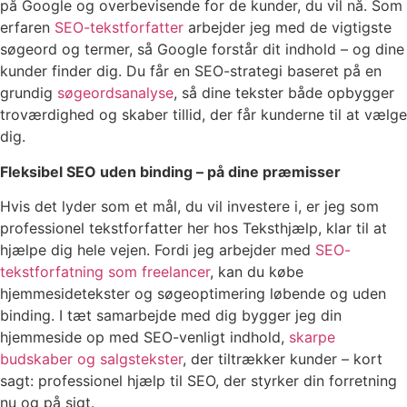
på Google og overbevisende for de kunder, du vil nå. Som
erfaren
SEO-tekstforfatter
arbejder jeg med de vigtigste
søgeord og termer, så Google forstår dit indhold – og dine
kunder finder dig. Du får en SEO-strategi baseret på en
grundig
søgeordsanalyse
, så dine tekster både opbygger
troværdighed og skaber tillid, der får kunderne til at vælge
dig.
Fleksibel SEO uden binding – på dine præmisser
Hvis det lyder som et mål, du vil investere i, er jeg som
professionel tekstforfatter her hos Teksthjælp, klar til at
hjælpe dig hele vejen. Fordi jeg arbejder med
SEO-
tekstforfatning som freelancer
, kan du købe
hjemmesidetekster og søgeoptimering løbende og uden
binding. I tæt samarbejde med dig bygger jeg din
hjemmeside op med SEO-venligt indhold,
skarpe
budskaber og salgstekster
, der tiltrækker kunder – kort
sagt: professionel hjælp til SEO, der styrker din forretning
nu og på sigt.