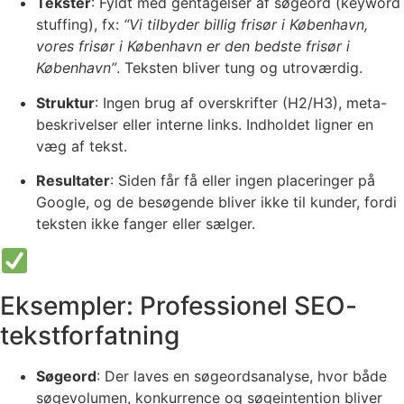
Tekster
: Fyldt med gentagelser af søgeord (keyword
stuffing), fx:
“Vi tilbyder billig frisør i København,
vores frisør i København er den bedste frisør i
København”
. Teksten bliver tung og utroværdig.
Struktur
: Ingen brug af overskrifter (H2/H3), meta-
beskrivelser eller interne links. Indholdet ligner en
væg af tekst.
Resultater
: Siden får få eller ingen placeringer på
Google, og de besøgende bliver ikke til kunder, fordi
teksten ikke fanger eller sælger.
Eksempler: Professionel SEO-
tekstforfatning
Søgeord
: Der laves en søgeordsanalyse, hvor både
søgevolumen, konkurrence og søgeintention bliver